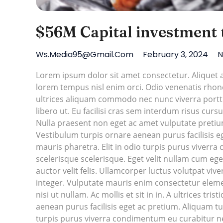
$56M Capital investment 
Ws.media95@gmail.com
February 3, 2024
N
Lorem ipsum dolor sit amet consectetur. Alique
lorem tempus nisl enim orci. Odio venenatis rhoncu
ultrices aliquam commodo nec nunc viverra porttit
libero ut. Eu facilisi cras sem interdum risus cursu
Nulla praesent non eget ac amet vulputate pretium
Vestibulum turpis ornare aenean purus facilisis eg
mauris pharetra. Elit in odio turpis purus viver
scelerisque scelerisque. Eget velit nullam cum ege
auctor velit felis. Ullamcorper luctus volutpat vive
integer. Vulputate mauris enim consectetur ele
nisi ut nullam. Ac mollis et sit in in. A ultrices t
aenean purus facilisis eget ac pretium. Aliquam tur
turpis purus viverra condimentum eu curabitur ne