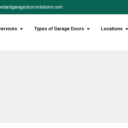
ndardgaragedoorsolutions.com
Services
Types of Garage Doors
Locations