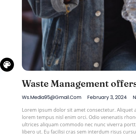
Waste Management offers 
Ws.media95@gmail.com
February 3, 2024
N
Lorem ipsum dolor sit amet consectetur. Alique
lorem tempus nisl enim orci. Odio venenatis rhoncu
ultrices aliquam commodo nec nunc viverra porttit
libero ut. Eu facilisi cras sem interdum risus cursu