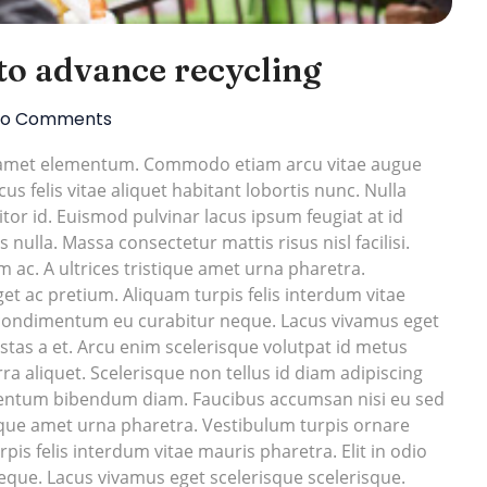
to advance recycling
o Comments
t amet elementum. Commodo etiam arcu vitae augue
s felis vitae aliquet habitant lobortis nunc. Nulla
or id. Euismod pulvinar lacus ipsum feugiat at id
s nulla. Massa consectetur mattis risus nisl facilisi.
 ac. A ultrices tristique amet urna pharetra.
et ac pretium. Aliquam turpis felis interdum vitae
ra condimentum eu curabitur neque. Lacus vivamus eget
stas a et. Arcu enim scelerisque volutpat id metus
rra aliquet. Scelerisque non tellus id diam adipiscing
mentum bibendum diam. Faucibus accumsan nisi eu sed
ristique amet urna pharetra. Vestibulum turpis ornare
pis felis interdum vitae mauris pharetra. Elit in odio
que. Lacus vivamus eget scelerisque scelerisque.