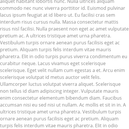
aliquet habitant lobortis nunc. Nulla ultrices aliquam
commodo nec nunc viverra porttitor id. Euismod pulvinar
lacus ipsum feugiat at id libero ut. Eu facilisi cras sem
interdum risus cursus nulla. Massa consectetur mattis
risus nisl facilisi. Nulla praesent non eget ac amet vulputate
pretium ac. A ultrices tristique amet urna pharetra.
Vestibulum turpis ornare aenean purus facilisis eget ac
pretium. Aliquam turpis felis interdum vitae mauris
pharetra. Elit in odio turpis purus viverra condimentum eu
curabitur neque. Lacus vivamus eget scelerisque
scelerisque. Eget velit nullam cum egestas a et. Arcu enim
scelerisque volutpat id metus auctor velit felis.
Ullamcorper luctus volutpat viverra aliquet. Scelerisque
non tellus id diam adipiscing integer. Vulputate mauris
enim consectetur elementum bibendum diam. Faucibus
accumsan nisi eu sed nisi ut nullam. Ac mollis et sit in in. A
ultrices tristique amet urna pharetra. Vestibulum turpis
ornare aenean purus facilisis eget ac pretium. Aliquam
turpis felis interdum vitae mauris pharetra. Elit in odio