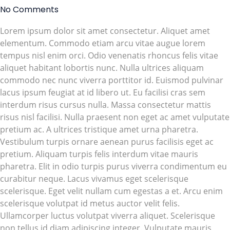
No Comments
Lorem ipsum dolor sit amet consectetur. Aliquet amet
elementum. Commodo etiam arcu vitae augue lorem
tempus nisl enim orci. Odio venenatis rhoncus felis vitae
aliquet habitant lobortis nunc. Nulla ultrices aliquam
commodo nec nunc viverra porttitor id. Euismod pulvinar
lacus ipsum feugiat at id libero ut. Eu facilisi cras sem
interdum risus cursus nulla. Massa consectetur mattis
risus nisl facilisi. Nulla praesent non eget ac amet vulputate
pretium ac. A ultrices tristique amet urna pharetra.
Vestibulum turpis ornare aenean purus facilisis eget ac
pretium. Aliquam turpis felis interdum vitae mauris
pharetra. Elit in odio turpis purus viverra condimentum eu
curabitur neque. Lacus vivamus eget scelerisque
scelerisque. Eget velit nullam cum egestas a et. Arcu enim
scelerisque volutpat id metus auctor velit felis.
Ullamcorper luctus volutpat viverra aliquet. Scelerisque
non tellus id diam adipiscing integer. Vulputate mauris