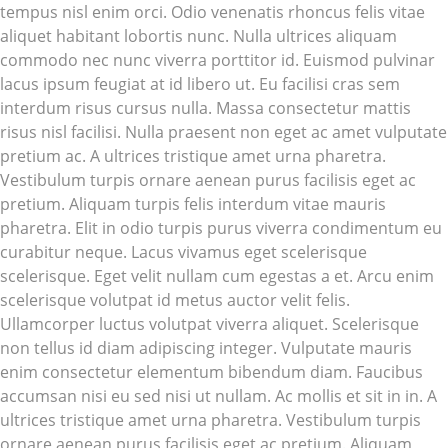
tempus nisl enim orci. Odio venenatis rhoncus felis vitae
aliquet habitant lobortis nunc. Nulla ultrices aliquam
commodo nec nunc viverra porttitor id. Euismod pulvinar
lacus ipsum feugiat at id libero ut. Eu facilisi cras sem
interdum risus cursus nulla. Massa consectetur mattis
risus nisl facilisi. Nulla praesent non eget ac amet vulputate
pretium ac. A ultrices tristique amet urna pharetra.
Vestibulum turpis ornare aenean purus facilisis eget ac
pretium. Aliquam turpis felis interdum vitae mauris
pharetra. Elit in odio turpis purus viverra condimentum eu
curabitur neque. Lacus vivamus eget scelerisque
scelerisque. Eget velit nullam cum egestas a et. Arcu enim
scelerisque volutpat id metus auctor velit felis.
Ullamcorper luctus volutpat viverra aliquet. Scelerisque
non tellus id diam adipiscing integer. Vulputate mauris
enim consectetur elementum bibendum diam. Faucibus
accumsan nisi eu sed nisi ut nullam. Ac mollis et sit in in. A
ultrices tristique amet urna pharetra. Vestibulum turpis
ornare aenean purus facilisis eget ac pretium. Aliquam